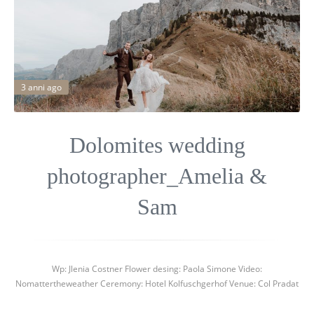
3 anni ago
Dolomites wedding
photographer_Amelia &
Sam
Wp: Jlenia Costner Flower desing: Paola Simone Video:
Nomattertheweather Ceremony: Hotel Kolfuschgerhof Venue: Col Pradat