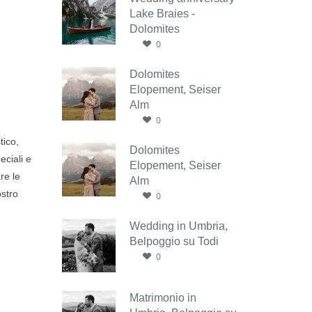
Lake Braies -
Dolomites
0
Dolomites
Elopement, Seiser
Alm
0
tico,
Dolomites
eciali e
Elopement, Seiser
re le
Alm
ostro
0
Wedding in Umbria,
Belpoggio su Todi
0
Matrimonio in