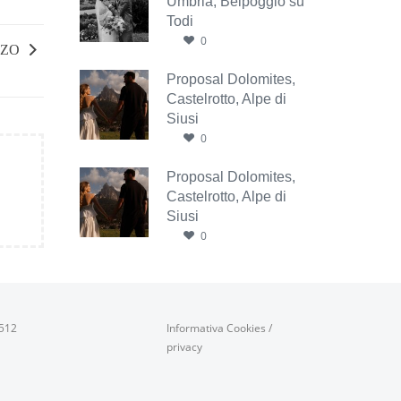
Umbria, Belpoggio su
Todi
0
NZO
Proposal Dolomites,
Castelrotto, Alpe di
Siusi
0
Proposal Dolomites,
Castelrotto, Alpe di
Siusi
0
0512
Informativa Cookies
/
privacy