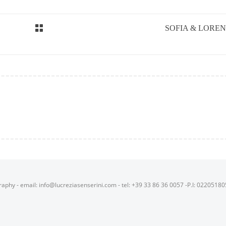
SOFIA & LORE
raphy - email: info@lucreziasenserini.com - tel: +39 33 86 36 0057 -P.I: 0220518