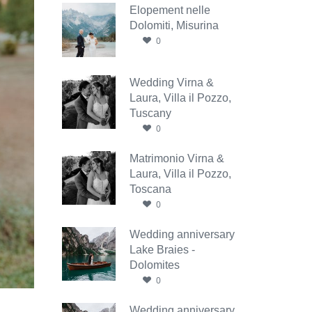
Elopement nelle
Dolomiti, Misurina
0
Wedding Virna &
Laura, Villa il Pozzo,
Tuscany
0
Matrimonio Virna &
Laura, Villa il Pozzo,
Toscana
0
Wedding anniversary
Lake Braies -
Dolomites
0
Wedding anniversary