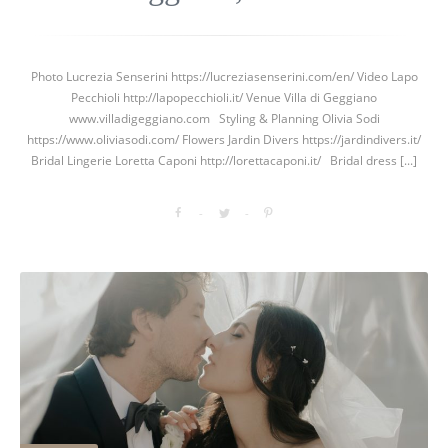
Photo Lucrezia Senserini https://lucreziasenserini.com/en/ Video Lapo
Pecchioli http://lapopecchioli.it/ Venue Villa di Geggiano
www.villadigeggiano.com Styling & Planning Olivia Sodi
https://www.oliviasodi.com/ Flowers Jardin Divers https://jardindivers.it/
Bridal Lingerie Loretta Caponi http://lorettacaponi.it/ Bridal dress [...]