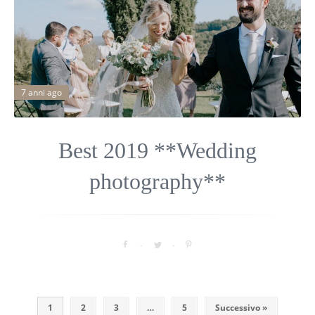
7 anni ago
Best 2019 **Wedding
photography**
1
2
3
…
5
Successivo »