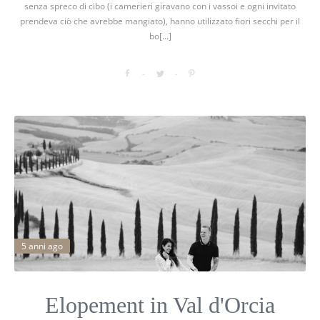
senza spreco di cibo (i camerieri giravano con i vassoi e ogni invitato
prendeva ciò che avrebbe mangiato), hanno utilizzato fiori secchi per il
bo[...]
5 anni ago
Elopement in Val d'Orcia