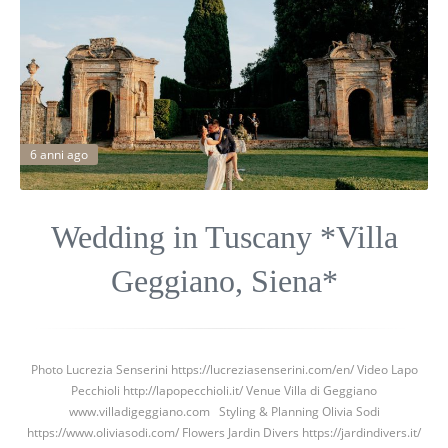
6 anni ago
Wedding in Tuscany *Villa
Geggiano, Siena*
Photo Lucrezia Senserini https://lucreziasenserini.com/en/ Video Lapo
Pecchioli http://lapopecchioli.it/ Venue Villa di Geggiano
www.villadigeggiano.com Styling & Planning Olivia Sodi
https://www.oliviasodi.com/ Flowers Jardin Divers https://jardindivers.it/