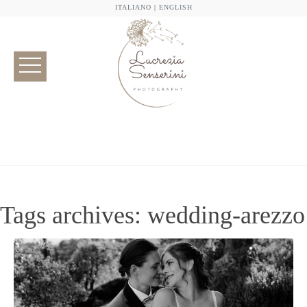
ITALIANO
|
ENGLISH
Tags archives: wedding-arezzo