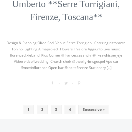
Umberto **Serre Torrigiani,
Firenze, Toscana**
Design & Planning Olivia Sodi Venue Serre Torrigiani Catering ristorante
Tonino Lighting Almaproject Flowers Il Valore Aggiunto Live music
florencedixieband Kids Corner @francescasantini @likeawhisperjeje
Video video4wedding Church choir @thepilgrimsgospel Ape car
@movinflorence Open bar @lacitefirenze Stationery [...]
1
2
3
4
Successivo »