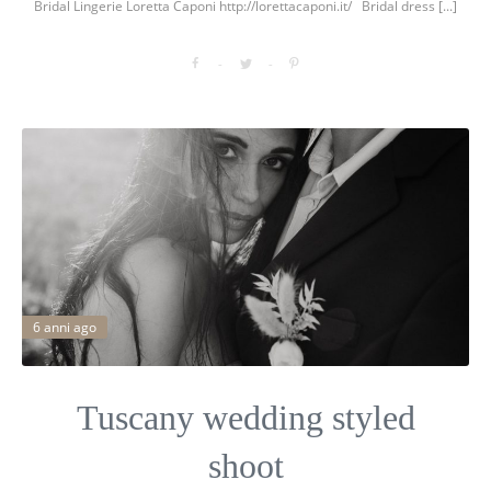
Bridal Lingerie Loretta Caponi http://lorettacaponi.it/ Bridal dress [...]
6 anni ago
Tuscany wedding styled
shoot