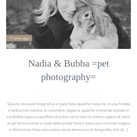
11 anni ago
Nadia & Bubba =pet
photography=
Questa sessione fotografica è stata fatta qualche mese fa, in una fredda
e bellissima mattina di novembre..Apparte qualche momento iniziale in
cui Bubba (questo patuffolo di ariete nano) non ne voleva sapere di stare
un pò fermo (come si vede dalla prima foto) è stata una sessione magica
e dolcissima. Amo raccontare storie attraverso la fotografia, che si[...]