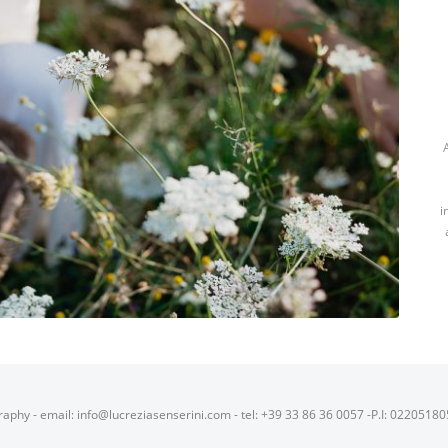
i
raphy - email: info@lucreziasenserini.com - tel: +39 33 86 36 0057 -P.I: 0220518